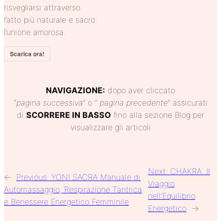
risvegliarsi attraverso
l’atto più naturale e sacro:
l’unione amorosa.
Scarica ora!
NAVIGAZIONE:
dopo aver cliccato
“
pagina
successiva
” o ”
pagina precedente
” assicurati
di
SCORRERE IN BASSO
fino alla sezione Blog per
visualizzare gli articoli
Next:
CHAKRA: Il
←
Previous:
YONI SACRA Manuale di
Viaggio
Automassaggio, Respirazione Tantrica
nell’Equilibrio
e Benessere Energetico Femminile
Energetico
→