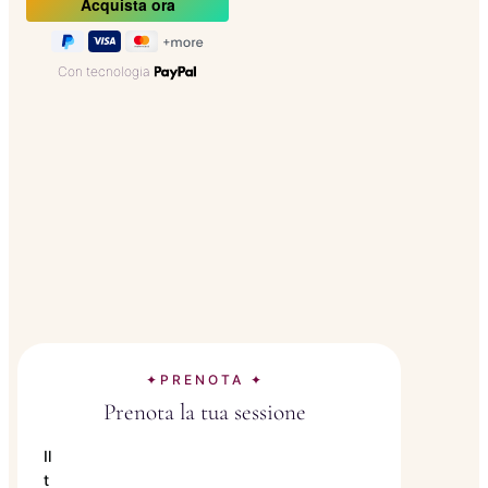
Con tecnologia
✦PRENOTA ✦
Prenota la tua sessione
Il
t