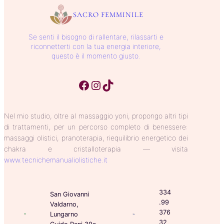
SACRO FEMMINILE
Se senti il bisogno di rallentare, rilassarti e
riconnetterti con la tua energia interiore,
questo è il momento giusto.
Facebook
Instagram
TikTok
Nel mio studio, oltre al massaggio yoni, propongo altri tipi
di trattamenti, per un percorso completo di benessere:
massaggi olistici, pranoterapia, riequilibrio energetico dei
chakra e cristalloterapia — visita
www.tecnichemanualiolistiche.it
334
San Giovanni
.99
Valdarno,
376
Lungarno
32