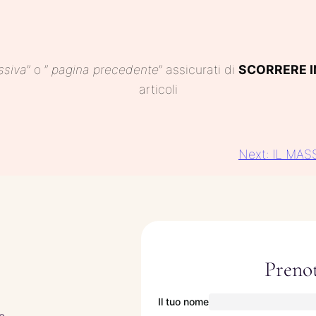
ssiva
” o ”
pagina precedente
” assicurati di
SCORRERE I
articoli
Next:
IL MASS
Prenot
Il tuo nome