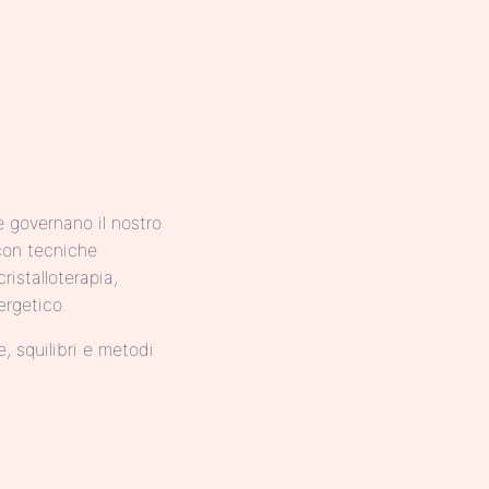
e governano il nostro
 con tecniche
istalloterapia,
ergetico.
, squilibri e metodi