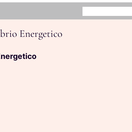
HOME
BENEFICI
COME FUN
brio Energetico
Energetico