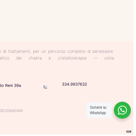
ipi di trattamenti, per un percorso completo di benessere:
nergetico dei chakra e cristalloterapia — visita
334.9937632
do Reni 39a
Scrivimi su
va 06328840480
WhatsApp