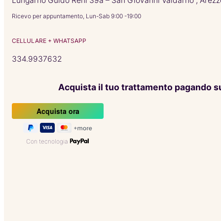
Lungarno Guido Reni 39a – San Giovanni Valdarno , Arezz
Ricevo per appuntamento, Lun-Sab 9:00 -19:00
CELLULARE + WHATSAPP
334.9937632
Acquista il tuo trattamento pagando s
Con tecnologia