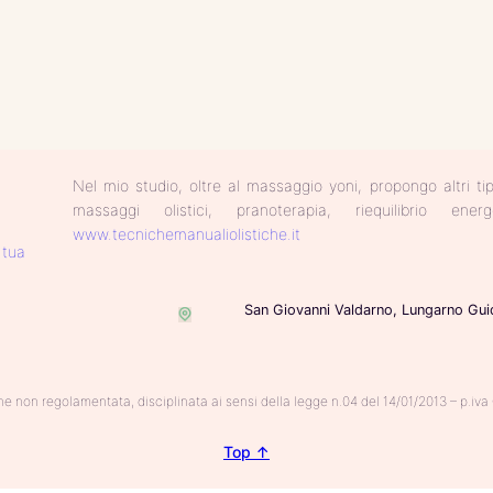
Nel mio studio, oltre al massaggio yoni, propongo altri t
massaggi olistici, pranoterapia, riequilibrio e
www.tecnichemanualiolistiche.it
 tua
San Giovanni Valdarno, Lungarno Gui
ne non regolamentata, disciplinata ai sensi della legge n.04 del 14/01/2013 – p.i
Top ↑