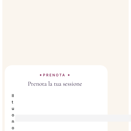
✦PRENOTA ✦
Prenota la tua sessione
Il
t
u
o
n
o