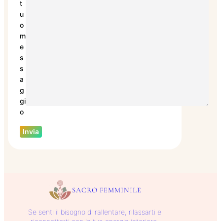
t
u
o
m
e
s
s
a
g
gi
o
SACRO FEMMINILE
Se senti il bisogno di rallentare, rilassarti e