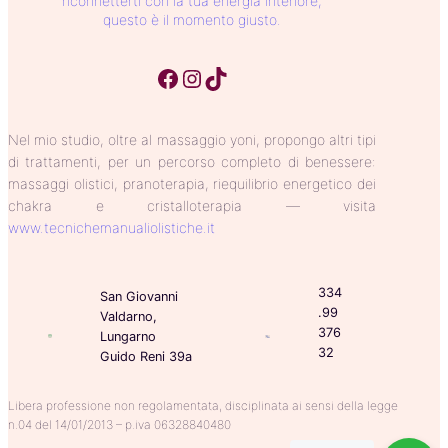
riconnetterti con la tua energia interiore,
questo è il momento giusto.
Facebook
Instagram
TikTok
Nel mio studio, oltre al massaggio yoni, propongo altri tipi
di trattamenti, per un percorso completo di benessere:
massaggi olistici, pranoterapia, riequilibrio energetico dei
chakra e cristalloterapia — visita
www.tecnichemanualiolistiche.it
334
San Giovanni
.99
Valdarno,
376
Lungarno
32
Guido Reni 39a
Libera professione non regolamentata, disciplinata ai sensi della legge
n.04 del 14/01/2013 – p.iva 06328840480