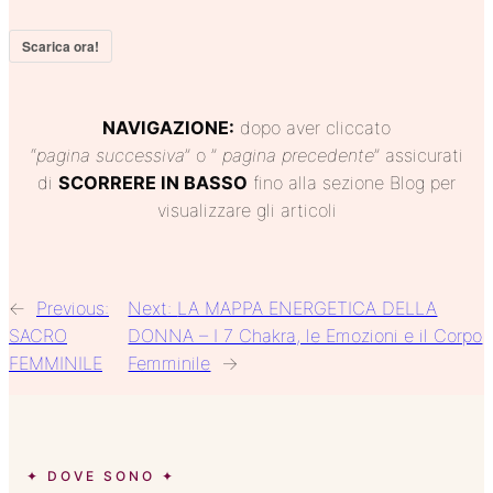
Scarica ora!
NAVIGAZIONE:
dopo aver cliccato
“
pagina
successiva
” o ”
pagina precedente
” assicurati
di
SCORRERE IN BASSO
fino alla sezione Blog per
visualizzare gli articoli
←
Previous:
Next:
LA MAPPA ENERGETICA DELLA
SACRO
DONNA – I 7 Chakra, le Emozioni e il Corpo
FEMMINILE
Femminile
→
✦ DOVE SONO ✦