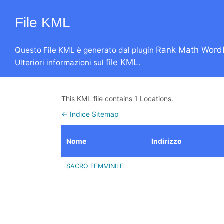
File KML
Rank Math Word
Questo File KML è generato dal plugin
file KML
Ulteriori informazioni sul
.
This KML file contains 1 Locations.
← Indice Sitemap
Nome
Indirizzo
SACRO FEMMINILE