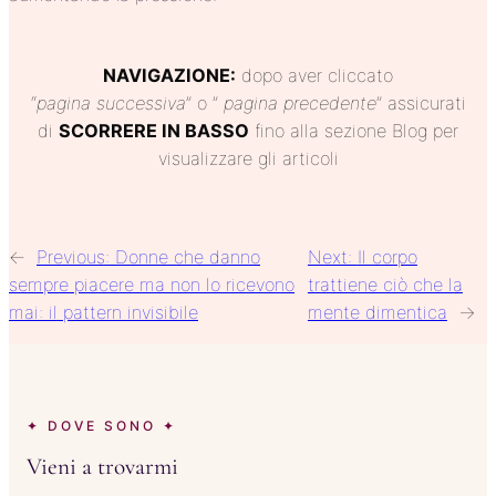
NAVIGAZIONE:
dopo aver cliccato
“
pagina
successiva
” o ”
pagina precedente
” assicurati
di
SCORRERE IN BASSO
fino alla sezione Blog per
visualizzare gli articoli
←
Previous:
Donne che danno
Next:
Il corpo
sempre piacere ma non lo ricevono
trattiene ciò che la
mai: il pattern invisibile
mente dimentica
→
✦ DOVE SONO ✦
Vieni a trovarmi