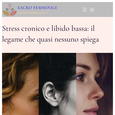
Vai
SACRO FEMMINILE
al
SACROFEMMINILE.IT
contenuto
Stress cronico e libido bassa: il
legame che quasi nessuno spiega