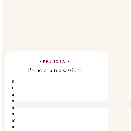
✦PRENOTA ✦
Prenota la tua sessione
Il
t
u
o
n
o
m
e