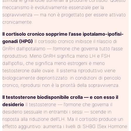
stimola le ghiandole surrenali a produrre cortisolo. Questo
meccanismo è evolutivamente essenziale per la
sopravvivenza — ma non è progettato per essere attivato
cronicamente.
Il cortisolo cronico sopprime l’asse ipotalamo-ipofisi-
gonadi (HPG)
Il cortisolo cronico inibisce il rilascio di
GnRH dall’ipotalamo — l’ormone che governa tutto l’asse
riproduttivo. Meno GnRH significa meno LH e FSH
dall’ipofisi, che significa meno estrogeni e meno
testosterone dalle ovaie. Il sistema riproduttivo viene
biologicamente deprioritizzato: in condizioni di pericolo
cronico, riprodursi non è la priorità della sopravvivenza.
Il testosterone biodisponibile crolla — e con esso il
desiderio
Il testosterone — l’ormone che governa il
desiderio sessuale in entrambi i sessi — scende in
risposta alla riduzione dell’LH. Ma il cortisolo produce un
effetto aggiuntivo: aumenta i livelli di SHBG (Sex Hormone