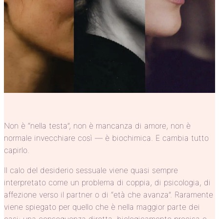
Non è “nella testa”, non è mancanza di amore, non è
normale invecchiare così — è biochimica. E cambia tutto
capirlo.
Il calo del desiderio sessuale viene quasi sempre
interpretato come un problema di coppia, di psicologia, di
affezione verso il partner o di “età che avanza”. Raramente
viene spiegato per quello che è nella maggior parte dei
casi: una conseguenza diretta, biologicamente precisa e