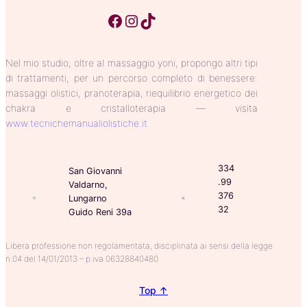
Facebook
Instagram
TikTok
Nel mio studio, oltre al massaggio yoni, propongo altri tipi
di trattamenti, per un percorso completo di benessere:
massaggi olistici, pranoterapia, riequilibrio energetico dei
chakra e cristalloterapia — visita
www.tecnichemanualiolistiche.it
334
San Giovanni
.99
Valdarno,
376
Lungarno
32
Guido Reni 39a
Libera professione non regolamentata, disciplinata ai sensi della legge
n.04 del 14/01/2013 – p.iva 06328840480
Top ↑