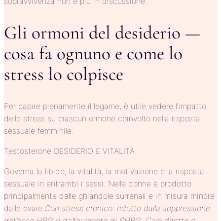
sopravvivenza non è più in discussione.”
Gli ormoni del desiderio —
cosa fa ognuno e come lo
stress lo colpisce
Per capire pienamente il legame, è utile vedere l’impatto
dello stress su ciascun ormone coinvolto nella risposta
sessuale femminile.
Testosterone DESIDERIO E VITALITÀ
Governa la libido, la vitalità, la motivazione e la risposta
sessuale in entrambi i sessi. Nelle donne è prodotto
principalmente dalle ghiandole surrenali e in misura minore
dalle ovaie.
Con stress cronico: ridotto dalla soppressione
dell’asse HPG e dall’aumento di SHBG. Calo diretto e