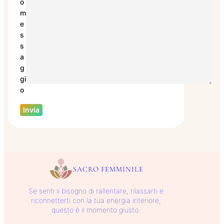
o
m
e
s
s
a
g
gi
o
SACRO FEMMINILE
Se senti il bisogno di rallentare, rilassarti e
riconnetterti con la tua energia interiore,
questo è il momento giusto.