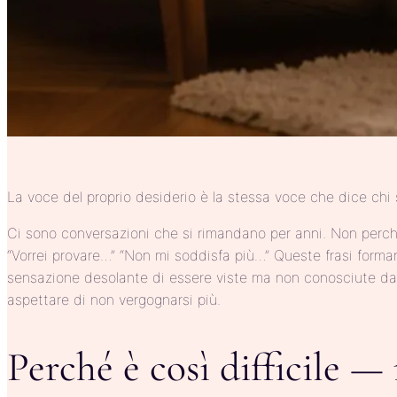
La voce del proprio desiderio è la stessa voce che dice chi s
Ci sono conversazioni che si rimandano per anni. Non perc
“Vorrei provare…” “Non mi soddisfa più…” Queste frasi forma
sensazione desolante di essere viste ma non conosciute dal p
aspettare di non vergognarsi più.
Perché è così difficile —