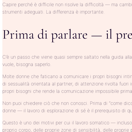
Capire perché è difficile non risolve la difficoltà — ma ca
strumenti adeguati. La differenza è importante.
Prima di parlare — il pr
C’è un passo che viene quasi sempre saltato nella guida alla 
vuole, bisogna saperlo.
Molte donne che faticano a comunicare i propri bisogni inti
di sessualità orientata al partner, di attenzione rivolta fu
propri bisogni che rende la comunicazione impossibile prima
Non puoi chiedere ciò che non conosci. Prima di “come dico 
donne — il lavoro di esplorazione di sé è il prerequisito di 
Questo è uno dei motivi per cui il lavoro somatico — inclus
proprio corpo, delle proprie zone di sensibilità, delle prop