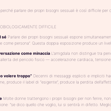
perché parlare dei propri bisogni sessuali è così difficile pe
ROBIOLOGICAMENTE DIFFICILE
l sé
Parlare dei propri bisogni sessuali espone simultaneamente
come persona”. Questa doppia esposizione produce un livello d
conversazione come minaccia
L’amigdala non distingue tra pericol
 allerta del pericolo fisico — accelerazione cardiaca, tension
o volere troppo”
Decenni di messaggi espliciti e impliciti 
 produce il label di “esigente”, produce la perdita dell’affett
re
Molte donne trattengono i propri bisogni per non ferire, non
 “se dico quello che voglio, lui si sentirà in difetto. Meglio t