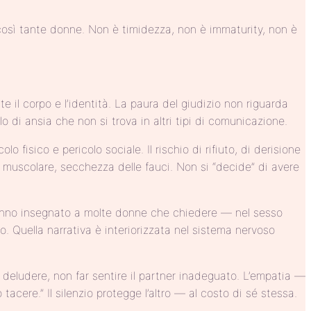
r così tante donne. Non è timidezza, non è immaturity, non è
 il corpo e l’identità. La paura del giudizio non riguarda
i ansia che non si trova in altri tipi di comunicazione.
o fisico e pericolo sociale. Il rischio di rifiuto, di derisione
e muscolare, secchezza delle fauci. Non si “decide” di avere
hanno insegnato a molte donne che chiedere — nel sesso
o. Quella narrativa è interiorizzata nel sistema nervoso
 deludere, non far sentire il partner inadeguato. L’empatia —
acere.” Il silenzio protegge l’altro — al costo di sé stessa.