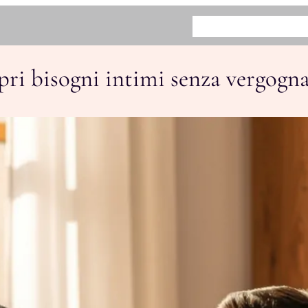
HOME
BENEFICI
COME FUN
pri bisogni intimi senza vergogn