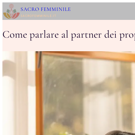
Vai
SACRO FEMMINILE
al
SACROFEMMINILE.IT
contenuto
Come parlare al partner dei pro