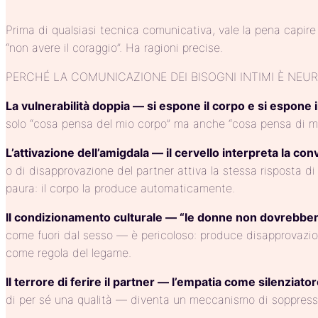
Prima di qualsiasi tecnica comunicativa, vale la pena capire 
“non avere il coraggio”. Ha ragioni precise.
PERCHÉ LA COMUNICAZIONE DEI BISOGNI INTIMI È NEU
La vulnerabilità doppia — si espone il corpo e si espone i
solo “cosa pensa del mio corpo” ma anche “cosa pensa di me 
L’attivazione dell’amigdala — il cervello interpreta la 
o di disapprovazione del partner attiva la stessa risposta di
paura: il corpo la produce automaticamente.
Il condizionamento culturale — “le donne non dovrebber
come fuori dal sesso — è pericoloso: produce disapprovazione,
come regola del legame.
Il terrore di ferire il partner — l’empatia come silenziato
di per sé una qualità — diventa un meccanismo di soppressione: