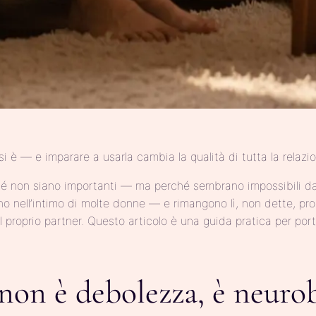
i è — e imparare a usarla cambia la qualità di tutta la relazi
hé non siano importanti — ma perché sembrano impossibili da
no nell’intimo di molte donne — e rimangono lì, non dette, pr
roprio partner. Questo articolo è una guida pratica per porta
 non è debolezza, è neuro