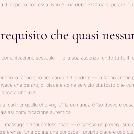
mbia il rapporto con essa. Non è una debolezza da superare: è
erequisito che quasi nes
comunicazione sessuale — e la sua assenza rende tutto il resto
mi non lo fanno solo per paura del giudizio — lo fanno anche
ori invece che dentro, di piacere come servizio piuttosto che
 ancora che inizi.
al partner quello che voglio”, la domanda è “so davvero cosa 
qualsiasi comunicazione autentica.
o il massaggio Yoni professionale — è spesso un prerequisito 
rie preferenze. Una donna che conosce il proprio piacere può g