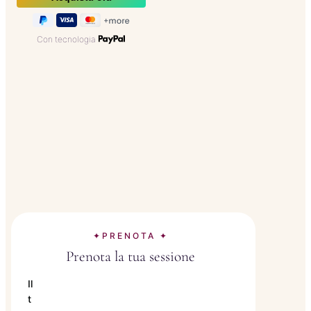
Con tecnologia
✦PRENOTA ✦
Prenota la tua sessione
Il
t