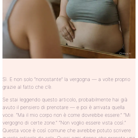
Sì. E non solo “nonostante” la vergogna — a volte proprio
grazie al fatto che c’è.
Se stai leggendo questo articolo, probabilmente hai già
avuto il pensiero di prenotare — e poi è arrivata quella
voce. “Ma il mio corpo non è come dovrebbe essere.” “Mi
vergogno di certe zone.” “Non voglio essere vista così.”
Questa voce è così comune che avrebbe potuto scrivere
questo articolo da sola. Quasi ogni donna che prenota una