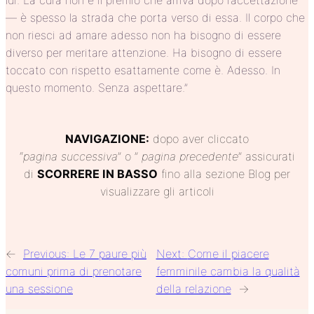
lui. La cura non è il premio che arriva dopo l’accettazione
— è spesso la strada che porta verso di essa. Il corpo che
non riesci ad amare adesso non ha bisogno di essere
diverso per meritare attenzione. Ha bisogno di essere
toccato con rispetto esattamente come è. Adesso. In
questo momento. Senza aspettare.”
NAVIGAZIONE:
dopo aver cliccato
“
pagina
successiva
” o ”
pagina precedente
” assicurati
di
SCORRERE IN BASSO
fino alla sezione Blog per
visualizzare gli articoli
←
Previous:
Le 7 paure più
Next:
Come il piacere
comuni prima di prenotare
femminile cambia la qualità
una sessione
della relazione
→