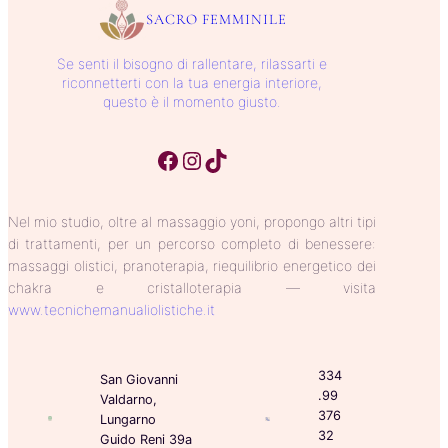
SACRO FEMMINILE
Se senti il bisogno di rallentare, rilassarti e
riconnetterti con la tua energia interiore,
questo è il momento giusto.
Facebook
Instagram
TikTok
Nel mio studio, oltre al massaggio yoni, propongo altri tipi
di trattamenti, per un percorso completo di benessere:
massaggi olistici, pranoterapia, riequilibrio energetico dei
chakra e cristalloterapia — visita
www.tecnichemanualiolistiche.it
334
San Giovanni
.99
Valdarno,
376
Lungarno
32
Guido Reni 39a