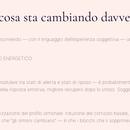
 cosa sta cambiando davv
scrivendo — con il linguaggio dell’esperienza soggettiva — u
O ENERGETICO
odulare tra stati di allerta e stati di riposo — è probabilme
ella risposta emotiva, migliore recupero dopo lo stress. Sogget
zzazione del profilo ormonale: riduzione del cortisolo basale, 
 è che “gli ormoni cambiano” — è che i blocchi che li sopprime