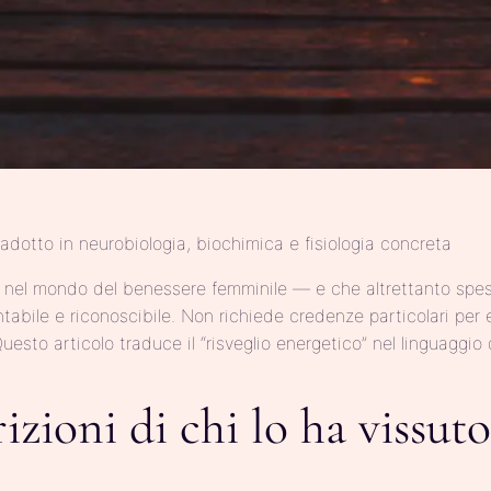
dotto in neurobiologia, biochimica e fisiologia concreta
 nel mondo del benessere femminile — e che altrettanto spess
ntabile e riconoscibile. Non richiede credenze particolari per
sto articolo traduce il “risveglio energetico” nel linguaggio d
izioni di chi lo ha vissuto