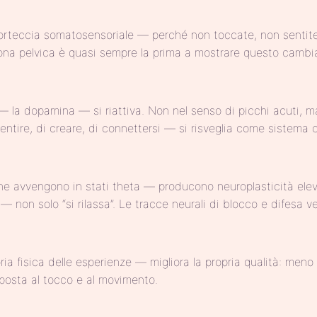
orteccia somatosensoriale — perché non toccate, non sentite
zona pelvica è quasi sempre la prima a mostrare questo camb
— la dopamina — si riattiva. Non nel senso di picchi acuti, ma d
sentire, di creare, di connettersi — si risveglia come sistema 
e avvengono in stati theta — producono neuroplasticità eleva
ra — non solo “si rilassa”. Le tracce neurali di blocco e difes
a fisica delle esperienze — migliora la propria qualità: meno 
isposta al tocco e al movimento.