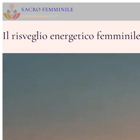
Vai
SACRO FEMMINILE
al
SACROFEMMINILE.IT
contenuto
Il risveglio energetico femminil