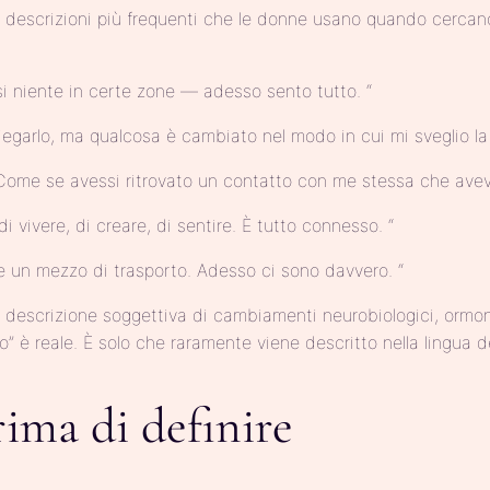
 le descrizioni più frequenti che le donne usano quando cerc
si niente in certe zone — adesso sento tutto. “
iegarlo, ma qualcosa è cambiato nel modo in cui mi sveglio la
 Come se avessi ritrovato un contatto con me stessa che avev
i vivere, di creare, di sentire. È tutto connesso. “
e un mezzo di trasporto. Adesso ci sono davvero. “
descrizione soggettiva di cambiamenti neurobiologici, ormona
glio” è reale. È solo che raramente viene descritto nella lingua de
ima di definire