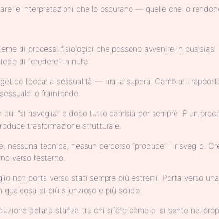
nare le interpretazioni che lo oscurano — quelle che lo rendon
sieme di processi fisiologici che possono avvenire in qualsia
ede di “credere” in nulla.
ergetico tocca la sessualità — ma la supera. Cambia il rapporto
 sessuale lo fraintende.
cui “si risveglia” e dopo tutto cambia per sempre. È un proce
roduce trasformazione strutturale.
, nessuna tecnica, nessun percorso “produce” il risveglio. Cre
no verso l’esterno.
eglio non porta verso stati sempre più estremi. Porta verso una
n qualcosa di più silenzioso e più solido.
duzione della distanza tra chi si è e come ci si sente nel prop