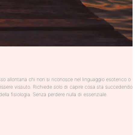
o allontana chi non si riconosce nel linguaggio esoterico o
 essere vissuto. Richiede solo di capire cosa sta succedendo
ella fisiologia. Senza perdere nulla di essenziale.