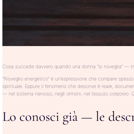
Cosa succede davvero quando una donna “si risveglia” — tra
“Risveglio energetico” è un’espressione che compare spesso
spirituale. Eppure il fenomeno che descrive è reale, docume
— nel sistema nervoso, negli ormoni, nel tessuto corporeo. Que
Lo conosci già — le descr