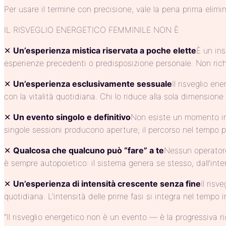
Per usare il termine con precisione, vale la pena prima elimi
IL RISVEGLIO ENERGETICO FEMMINILE NON È
✕
Un’esperienza mistica riservata a poche elette
È un in
esperienze precedenti o predisposizione personale. Non richi
✕
Un’esperienza esclusivamente sessuale
Il risveglio en
con la vitalità quotidiana. Chi lo riduce alla sola dimensione
✕
Un evento singolo e definitivo
Non esiste un momento in 
singole sessioni producono aperture; il percorso nel tempo p
✕
Qualcosa che qualcuno può “fare” a te
Nessun operatore
è sempre autopoietico: il sistema genera se stesso, dall’inter
✕
Un’esperienza di intensità crescente senza fine
Il risv
quotidiana. L’intensità delle prime fasi si integra nel tempo i
“Il risveglio energetico non è un evento — è la progressiva ri