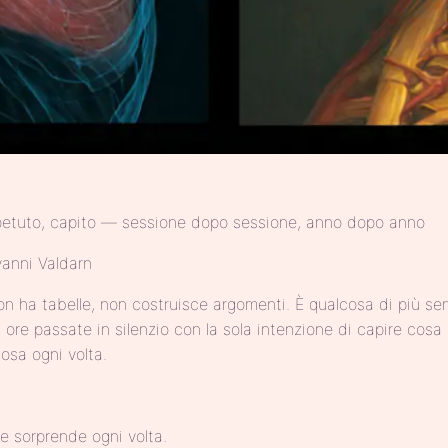
 ripetuto, capito — sessione dopo sessione, anno dopo anno
anni Valdarn
on ha tabelle, non costruisce argomenti. È qualcosa di più sem
 di ore passate in silenzio con la sola intenzione di capire c
osa ogni volta.
he sorprende ogni volta.