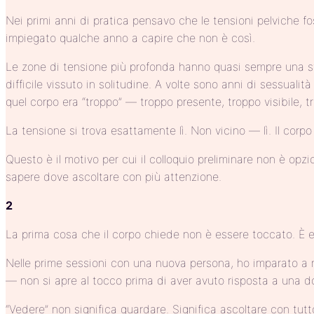
Nei primi anni di pratica pensavo che le tensioni pelviche f
impiegato qualche anno a capire che non è così.
Le zone di tensione più profonda hanno quasi sempre una s
difficile vissuto in solitudine. A volte sono anni di sessual
quel corpo era “troppo” — troppo presente, troppo visibile, t
La tensione si trova esattamente lì. Non vicino — lì. Il corp
Questo è il motivo per cui il colloquio preliminare non è op
sapere dove ascoltare con più attenzione.
2
La prima cosa che il corpo chiede non è essere toccato. È e
Nelle prime sessioni con una nuova persona, ho imparato a 
— non si apre al tocco prima di aver avuto risposta a una 
“Vedere” non significa guardare. Significa ascoltare con tut