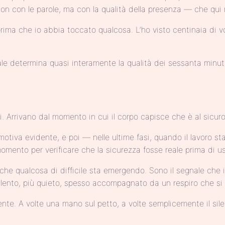
— non con le parole, ma con la qualità della presenza — che qui
a che io abbia toccato qualcosa. L’ho visto centinaia di vol
iale determina quasi interamente la qualità dei sessanta minuti
. Arrivano dal momento in cui il corpo capisce che è al sicuro
tiva evidente, e poi — nelle ultime fasi, quando il lavoro sta
omento per verificare che la sicurezza fosse reale prima di us
che qualcosa di difficile sta emergendo. Sono il segnale che i
ù lento, più quieto, spesso accompagnato da un respiro che si
te. A volte una mano sul petto, a volte semplicemente il sile