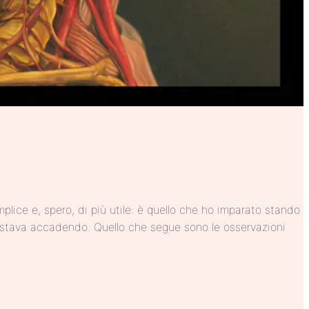
plice e, spero, di più utile: è quello che ho imparato stando
osa stava accadendo. Quello che segue sono le osservazioni