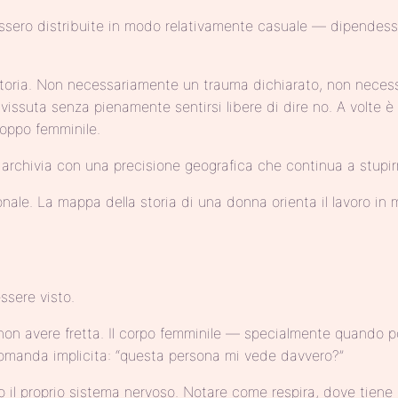
ossero distribuite in modo relativamente casuale — dipendesse 
toria. Non necessariamente un trauma dichiarato, non necess
ità vissuta senza pienamente sentirsi libere di dire no. A vol
roppo femminile.
o archivia con una precisione geografica che continua a stupir
zionale. La mappa della storia di una donna orienta il lavoro 
ssere visto.
non avere fretta. Il corpo femminile — specialmente quando p
domanda implicita: “questa persona mi vede davvero?”
to il proprio sistema nervoso. Notare come respira, dove tien