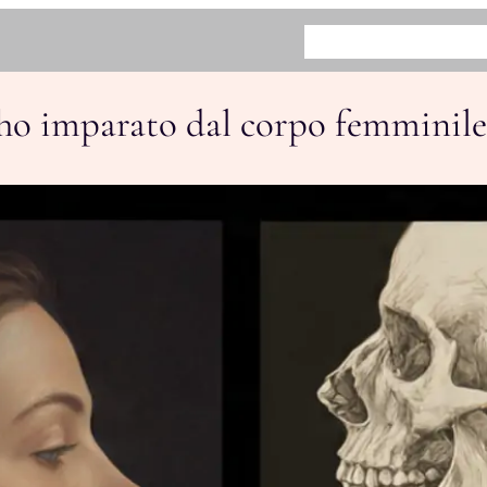
HOME
BENEFICI
COME FUN
a ho imparato dal corpo femminile