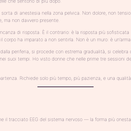
elle che sentono di più dopo.
a sorta di anestesia nella zona pelvica. Non dolore, non ten
le, ma non davvero presente.
nza di risposta. È il contrario: è la risposta più sofisticat
l corpo ha imparato a non sentirla. Non è un muro: è un’arma
 dalla periferia, si procede con estrema gradualità, si celebra 
suoi tempi. Ho visto donne che nelle prime tre sessioni desc
artenza. Richiede solo più tempo, più pazienza, e una qualità
 come il tracciato EEG del sistema nervoso — la forma più one