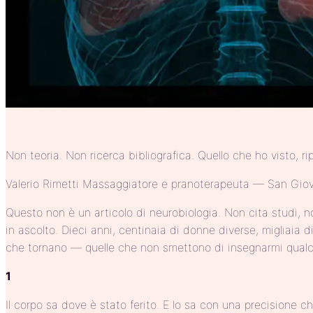
Non teoria. Non ricerca bibliografica. Quello che ho visto,
Valerio Rimetti Massaggiatore e pranoterapeuta — San Giov
Questo non è un articolo di neurobiologia. Non cita studi, n
in ascolto. Dieci anni, centinaia di donne diverse, migliaia
che tornano — quelle che non smettono di insegnarmi qualc
1
Il corpo sa dove è stato ferito. E lo sa con una precisione c