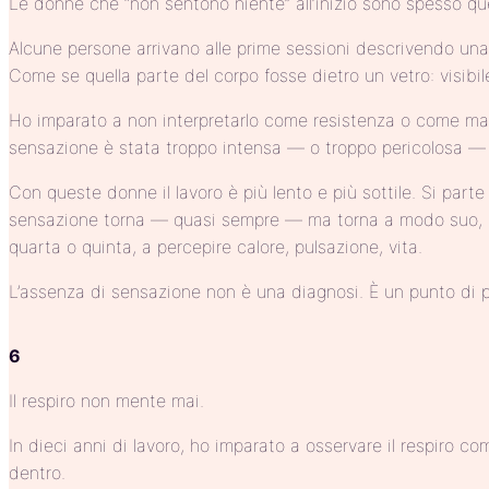
Le donne che “non sentono niente” all’inizio sono spesso qu
Alcune persone arrivano alle prime sessioni descrivendo un
Come se quella parte del corpo fosse dietro un vetro: visibi
Ho imparato a non interpretarlo come resistenza o come manca
sensazione è stata troppo intensa — o troppo pericolosa — i
Con queste donne il lavoro è più lento e più sottile. Si parte
sensazione torna — quasi sempre — ma torna a modo suo, nei 
quarta o quinta, a percepire calore, pulsazione, vita.
L’assenza di sensazione non è una diagnosi. È un punto di p
6
Il respiro non mente mai.
In dieci anni di lavoro, ho imparato a osservare il respiro
dentro.