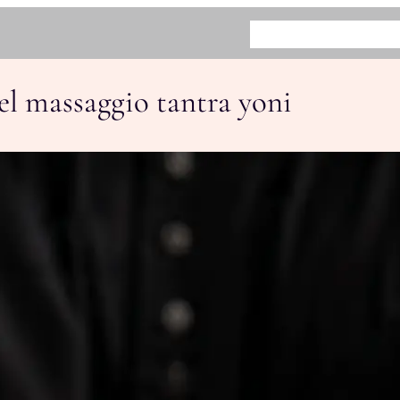
HOME
BENEFICI
COME FUN
del massaggio tantra yoni