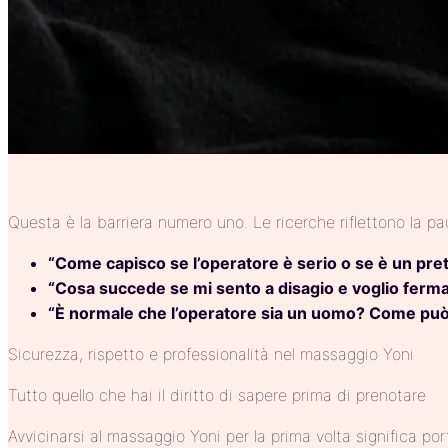
Questa è la barriera numero uno. Le ricerche riflettono la pau
“Come capisco se l’operatore è serio o se è un pre
“Cosa succede se mi sento a disagio e voglio ferm
“È normale che l’operatore sia un uomo? Come può 
Sicurezza, rispetto e professionalità nel massaggio Yoni
Tutto quello che hai il diritto di sapere prima di prenotare
Avvicinarsi al massaggio Yoni per la prima volta significa 