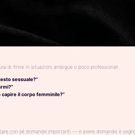
ra di finire in situazioni ambigue o poco professionali.
testo sessuale?”
armi?”
capire il corpo femminile?”
portare con sé domande importanti — e avere domande è segno 