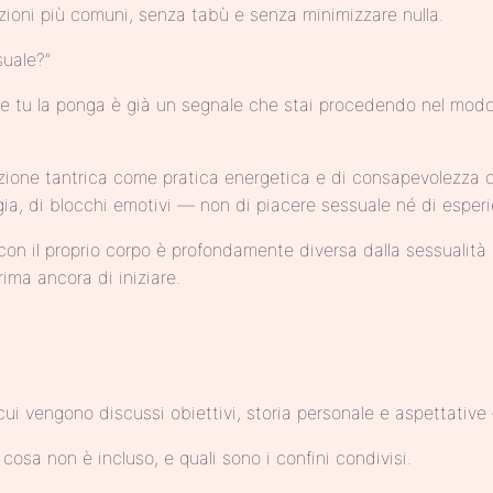
zioni più comuni, senza tabù e senza minimizzare nulla.
suale?”
che tu la ponga è già un segnale che stai procedendo nel modo 
adizione tantrica come pratica energetica e di consapevolezza 
ergia, di blocchi emotivi — non di piacere sessuale né di esper
con il proprio corpo è profondamente diversa dalla sessualit
ima ancora di iniziare.
ui vengono discussi obiettivi, storia personale e aspettative
cosa non è incluso, e quali sono i confini condivisi.