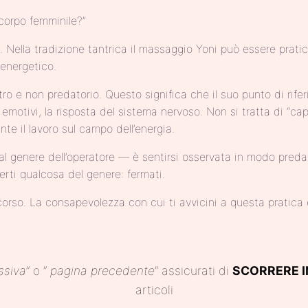
corpo femminile?”
ella tradizione tantrica il massaggio Yoni può essere pratica
 energetico.
 e non predatorio. Questo significa che il suo punto di rifer
 emotivi, la risposta del sistema nervoso. Non si tratta di “ca
e il lavoro sul campo dell’energia.
enere dell’operatore — è sentirsi osservata in modo predator
erti qualcosa del genere: fermati.
rso. La consapevolezza con cui ti avvicini a questa pratica è
ssiva
” o ”
pagina precedente
” assicurati di
SCORRERE I
articoli