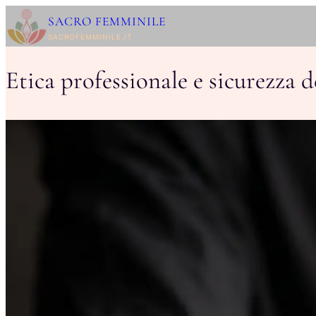
Vai
SACRO FEMMINILE
al
SACROFEMMINILE.IT
contenuto
Etica professionale e sicurezza 